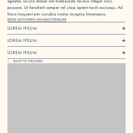
egestas. Iaculis massa nisl malesuada lacinia integer nunc
posuere. Ut hendrerit semper vel class aptent taciti sociosqu. Ad
litora torquent per conubia nostra inceptos himenaeos.
BOOK NOW
CHECK AVAILABILITY
ENQUIRE
LOREM IPSUM
LOREM IPSUM
LOREM IPSUM
BACK TO WELLNESS