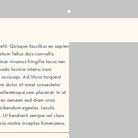
 elit. Quisque faucibus ex sapien
tium Tellus duis convallis.
ar vivamus fringilla lacus nec
ada lacinia inteiro nunc
i sociosqu. Ad litora torquent
m dolor sit amet consectetur
pellentesque sem placerat. In id
eo eu aenean sed diam urna
 bibendum egestas. Iaculis
 Ut hendrerit sempre vel class
ubia nostra inceptos himenaeos.