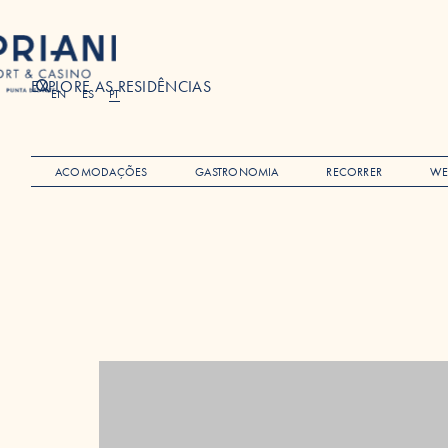
EXPLORE AS RESIDÊNCIAS
Search
EN
ES
PT
ACOMODAÇÕES
GASTRONOMIA
RECORRER
WE