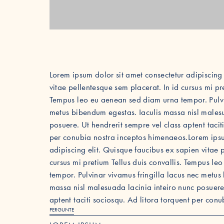
Lorem ipsum dolor sit amet consectetur adipiscing
vitae pellentesque sem placerat. In id cursus mi pre
Tempus leo eu aenean sed diam urna tempor. Pulvin
metus bibendum egestas. Iaculis massa nisl malesu
posuere. Ut hendrerit sempre vel class aptent tacit
per conubia nostra inceptos himenaeos.Lorem ipsu
adipiscing elit. Quisque faucibus ex sapien vitae 
cursus mi pretium Tellus duis convallis. Tempus l
tempor. Pulvinar vivamus fringilla lacus nec metus
massa nisl malesuada lacinia inteiro nunc posuere.
aptent taciti sociosqu. Ad litora torquent per con
PERGUNTE