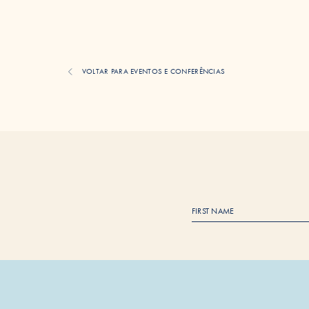
VOLTAR PARA EVENTOS E CONFERÊNCIAS
F
i
r
s
t
N
a
m