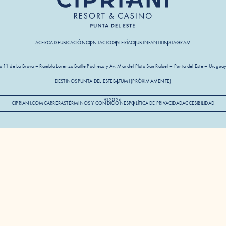
ACERCA DE
UBICACIÓN
CONTACTO
GALERÍA
CLUB INFANTIL
INSTAGRAM
 11 de La Brava – Rambla Lorenzo Batlle Pacheco y Av. Mar del Plata San Rafael – Punta del Este – Uru
DESTINOS
PUNTA DEL ESTE
BATUMI (PRÓXIMAMENTE)
© 2026
CIPRIANI.COM
CARRERAS
TÉRMINOS Y CONDICIONES
POLÍTICA DE PRIVACIDAD
ACCESIBILIDAD