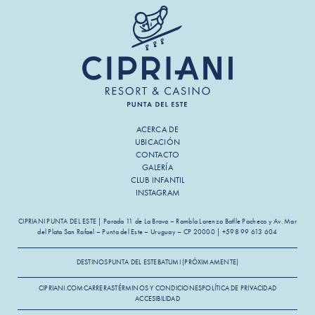
b
e
r
ACERCA DE
UBICACIÓN
CONTACTO
GALERÍA
CLUB INFANTIL
INSTAGRAM
CIPRIANI PUNTA DEL ESTE | Parada 11 de La Brava – Rambla Lorenzo Batlle Pacheco y Av. Mar
del Plata San Rafael – Punta del Este – Uruguay – CP 20000 | +598 99 613 604
DESTINOS
PUNTA DEL ESTE
BATUMI (PRÓXIMAMENTE)
CIPRIANI.COM
CARRERAS
TÉRMINOS Y CONDICIONES
POLÍTICA DE PRIVACIDAD
ACCESIBILIDAD